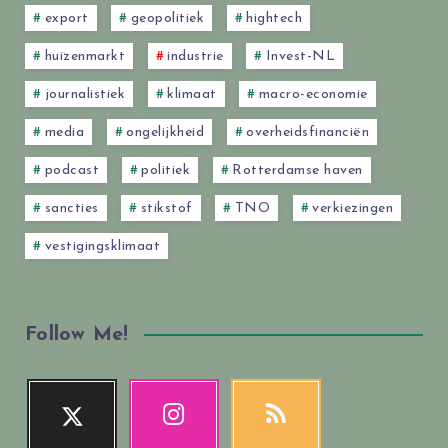
export
geopolitiek
hightech
huizenmarkt
industrie
Invest-NL
journalistiek
klimaat
macro-economie
media
ongelijkheid
overheidsfinanciën
podcast
politiek
Rotterdamse haven
sancties
stikstof
TNO
verkiezingen
vestigingsklimaat
Follow Me!