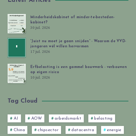
Latest Articles
Minderheidskabinet of minder-te-besteden-
kabinet?
30 jul. 2026
'Juist nu moet je gaan snijden' - Waarom de VVD-
jongeren wél willen hervormen
'
17 jul. 2026
Erfbelasting is een gammel bouwwerk - verbouwen
op eigen risico
10 jul. 2026
Tag Cloud
AI
AOW
arbeidsmarkt
belasting
China
chipsector
datacentra
energie