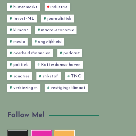
huizenmarkt
industrie
Invest-NL
journalistiek
klimaat
macro-economie
media
ongelijkheid
overheidsfinanciën
podcast
politiek
Rotterdamse haven
sancties
stikstof
TNO
verkiezingen
vestigingsklimaat
Follow Me!