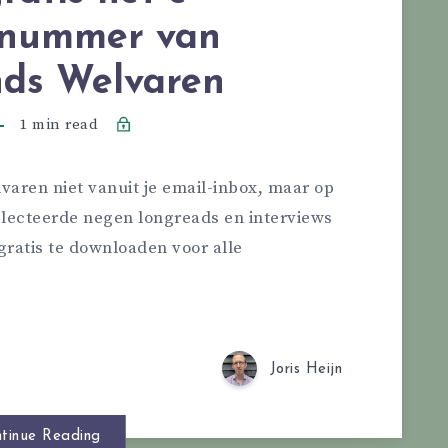
nummer van
nds Welvaren
1 min read
varen niet vanuit je email-inbox, maar op
electeerde negen longreads en interviews
gratis te downloaden voor alle
Joris Heijn
tinue Reading