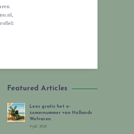
varen
nu.nl,
ofiel:
Featured Articles
Lees gratis het e-
zomernummer van Hollands
Welvaren
9 jul. 2026