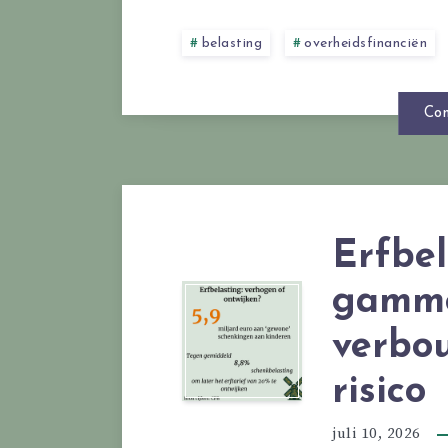
belasting
overheidsfinanciën
Con
Erfbel
gamme
verbo
risico
juli 10, 2026