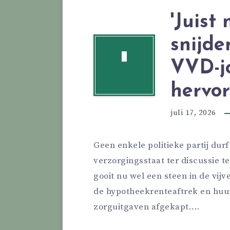
'Juist
snijde
'
VVD-jo
hervo
juli 17, 2026
Geen enkele politieke partij du
verzorgingsstaat ter discussie 
gooit nu wel een steen in de vij
de hypotheekrenteaftrek en huu
zorguitgaven afgekapt....