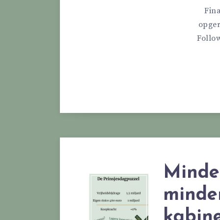
Fina
opger
Follo
Minde
minder
kabin