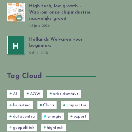
High tech, low growth -
Waarom onze chipindustrie
nauwelijks groeit
12 jun. 2026
Hollands Welvaren voor
H
beginners
9 dec. 2025
Tag Cloud
AI
AOW
arbeidsmarkt
belasting
China
chipsector
datacentra
energie
export
geopolitiek
hightech