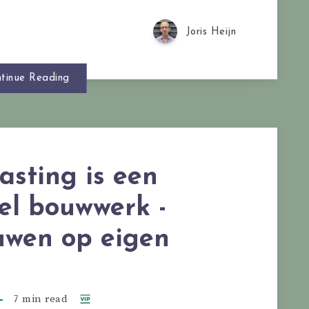
Joris Heijn
tinue Reading
asting is een
l bouwwerk -
uwen op eigen
7 min read