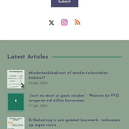
Submit
Latest Articles
Minderheidskabinet of minder-te-besteden-
kabinet?
30 jul. 2026
'Juist nu moet je gaan snijden' - Waarom de VVD-
jongeren wél willen hervormen
'
17 jul. 2026
Erfbelasting is een gammel bouwwerk - verbouwen
op eigen risico