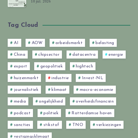
10 jul. 2026
Tag Cloud
AI
AOW
arbeidsmarkt
belasting
China
chipsector
datacentra
energie
export
geopolitiek
hightech
huizenmarkt
industrie
Invest-NL
journalistiek
klimaat
macro-economie
media
ongelijkheid
overheidsfinanciën
podcast
politiek
Rotterdamse haven
sancties
stikstof
TNO
verkiezingen
vestigingsklimaat