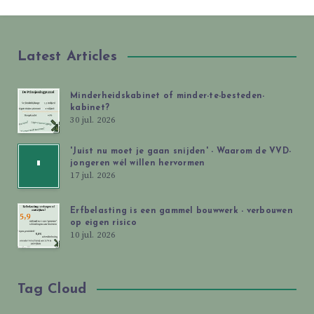
Latest Articles
Minderheidskabinet of minder-te-besteden-
kabinet?
30 jul. 2026
'Juist nu moet je gaan snijden' - Waarom de VVD-
jongeren wél willen hervormen
'
17 jul. 2026
Erfbelasting is een gammel bouwwerk - verbouwen
op eigen risico
10 jul. 2026
Tag Cloud