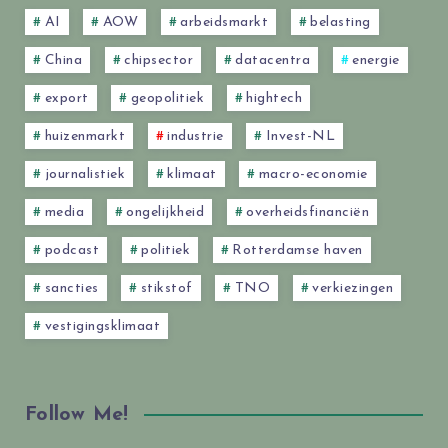
AI
AOW
arbeidsmarkt
belasting
China
chipsector
datacentra
energie
export
geopolitiek
hightech
huizenmarkt
industrie
Invest-NL
journalistiek
klimaat
macro-economie
media
ongelijkheid
overheidsfinanciën
podcast
politiek
Rotterdamse haven
sancties
stikstof
TNO
verkiezingen
vestigingsklimaat
Follow Me!