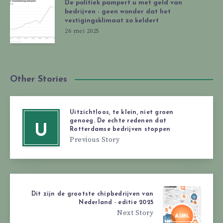
De politiek pampert u met geld van
bedrijven - geen wonder dat het
vestigingsklimaat zo keldert
26 mei 2025
Other Stories
Uitzichtloos, te klein, niet groen
genoeg. De echte redenen dat
U
Rotterdamse bedrijven stoppen
Previous Story
Dit zijn de grootste chipbedrijven van
Nederland - editie 2025
Next Story