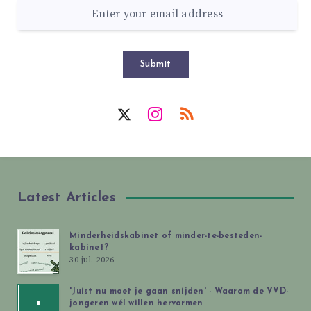
Submit
Latest Articles
Minderheidskabinet of minder-te-besteden-
kabinet?
30 jul. 2026
'Juist nu moet je gaan snijden' - Waarom de VVD-
jongeren wél willen hervormen
'