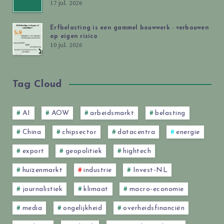
17 jul. 2026
Erfbelasting is een gammel bouwwerk - verbouwen
op eigen risico
10 jul. 2026
Tag Cloud
AI
AOW
arbeidsmarkt
belasting
China
chipsector
datacentra
energie
export
geopolitiek
hightech
huizenmarkt
industrie
Invest-NL
journalistiek
klimaat
macro-economie
media
ongelijkheid
overheidsfinanciën