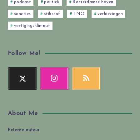
podcast
politiek
Rotterdamse haven
sancties
stikstof
TNO
verkiezingen
vestigingsklimaat
Follow Me!
About Me
Externe auteur